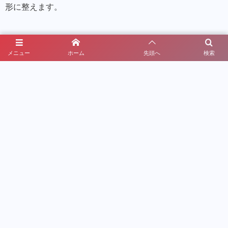
形に整えます。
メニュー
ホーム
先頭へ
検索
【Kiffer Studio(キフィー)】アットホームな脱毛サロン
【LUMIX-A9】新・脱毛理論 SHR方式採用
BBL-業界初の新機能搭載-
【脱毛】-MENU-
【Tattoo】-PRICE/Artist-
Access-アクセス-